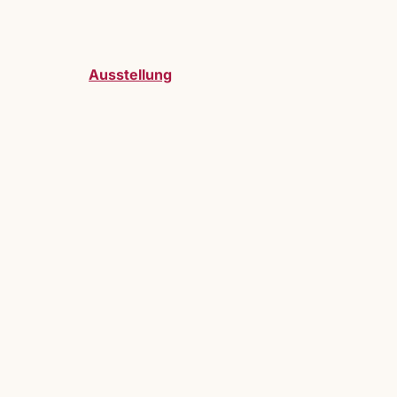
Ausstellung
telller:innen sind bei uns herzlich