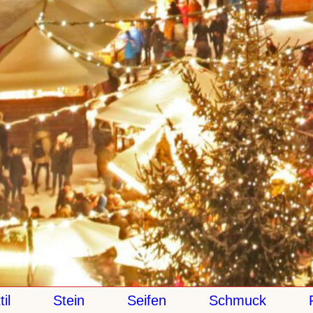
Stein
Seifen
Schmuck
Pap