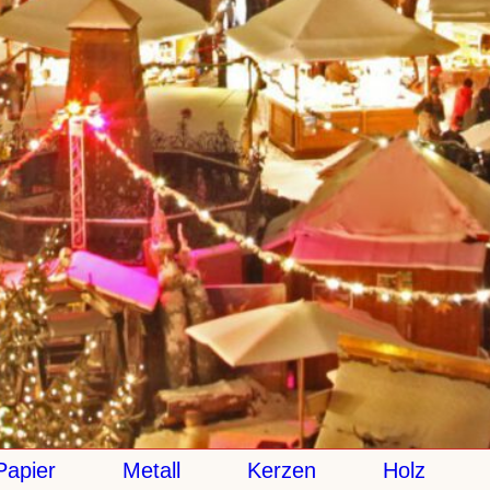
ier
Metall
Kerzen
Holz
Ke