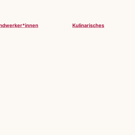
ndwerker*innen
Kulinarisches
werden. Vollzeitausstelller:innen oder Gastauss