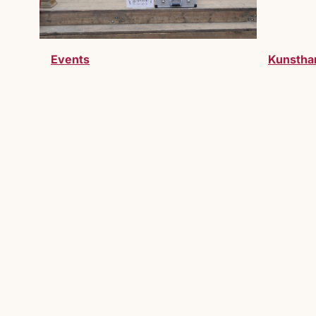
Events
Kunstha
Werde Teil des Markts
Du möchtest Teil des Lucrezia Markts 
willkommen.