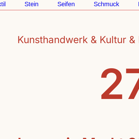
l
Stein
Seifen
Schmuck
Pa
Kunsthandwerk & Kultur & 
27