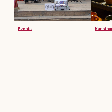
Events
Kunstha
Werde Teil des Markts
Du möchtest Teil des Lucrezia Markts 