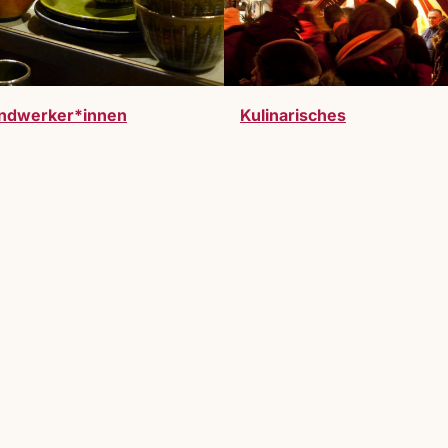
ndwerker*innen
Kulinarisches
werden. Vollzeitausstelller:innen oder Gastauss