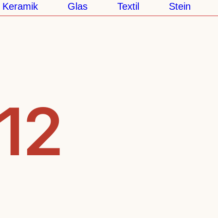
eramik
Glas
Textil
Stein
S
.12