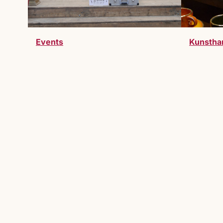
Events
Kunstha
Werde Teil des Markts
Du möchtest Teil des Lucrezia Markts 
willkommen.