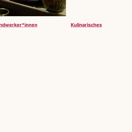
ndwerker*innen
Kulinarisches
werden. Vollzeitausstelller:innen oder Gastauss