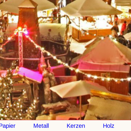
pier
Metall
Kerzen
Holz
K