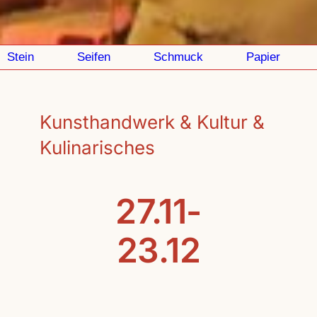
tein
Seifen
Schmuck
Papier
M
Kunsthandwerk & Kultur &
Kulinarisches
27.11-
23.12