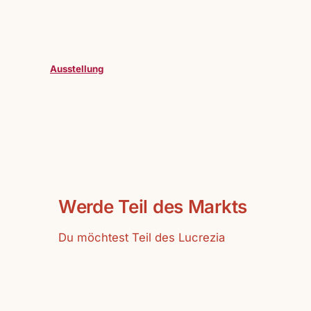
Ausstellung
Werde Teil des Markts
Du möchtest Teil des Lucrezia
Markts werden.
Vollzeitausstelller:innen oder
Gastausstelller:innen sind bei uns
herzlich willkommen.