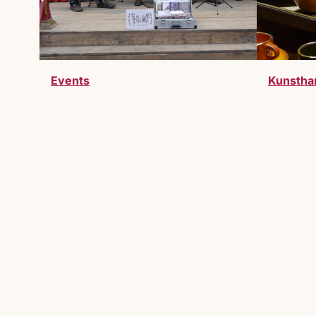
Events
Kunstha
Werde Teil des Markts
Du möchtest Teil des Lucrezia Markts 