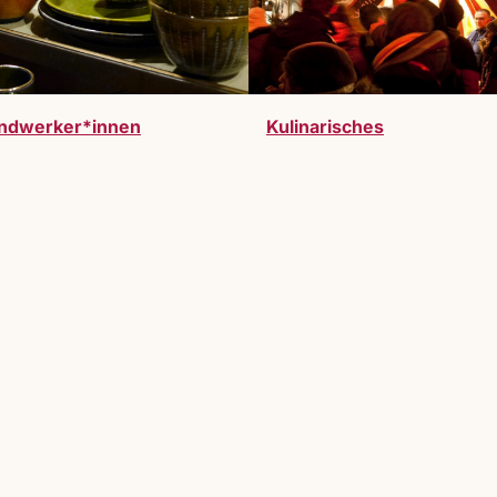
ndwerker*innen
Kulinarisches
werden. Vollzeitausstelller:innen oder Gastauss