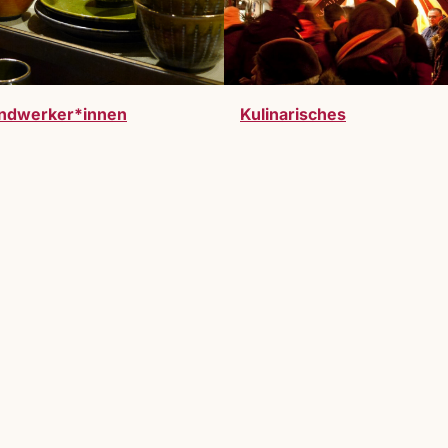
ndwerker*innen
Kulinarisches
werden. Vollzeitausstelller:innen oder Gastauss