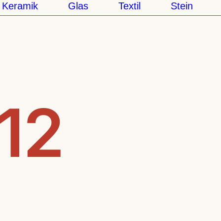
ramik
Glas
Textil
Stein
Sei
.12