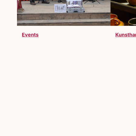
Events
Kunstha
Werde Teil des Markts
Du möchtest Teil des Lucrezia Markts 