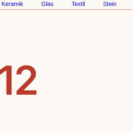
eramik
Glas
Textil
Stein
S
.12