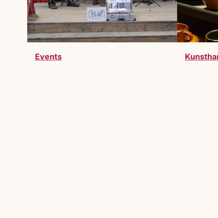
Events
Kunstha
Werde Teil des Markts
Du möchtest Teil des Lucrezia Markts 