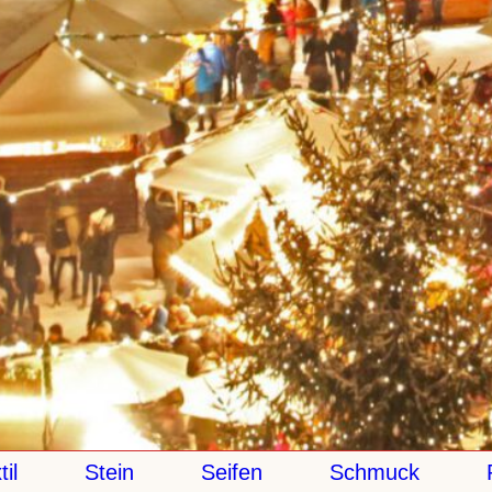
Stein
Seifen
Schmuck
Pap