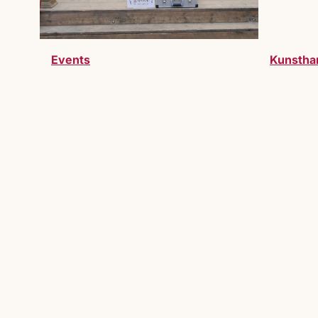
Events
Kunstha
Werde Teil des Markts
Du möchtest Teil des Lucrezia Markts 
willkommen.