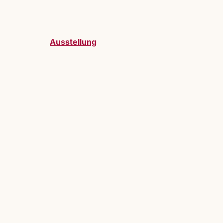
Ausstellung
telller:innen sind bei uns herzlich