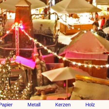
ier
Metall
Kerzen
Holz
Ke