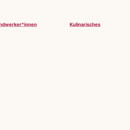
ndwerker*innen
Kulinarisches
werden. Vollzeitausstelller:innen oder Gastauss