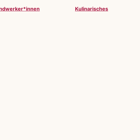
ndwerker*innen
Kulinarisches
werden. Vollzeitausstelller:innen oder Gastauss