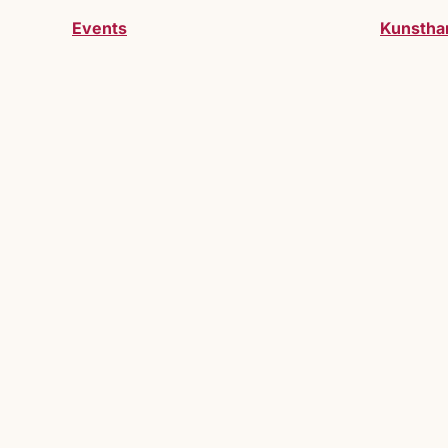
Events
Kunstha
Werde Teil des Markts
Du möchtest Teil des Lucrezia Markts 
willkommen.
mehr erfahren