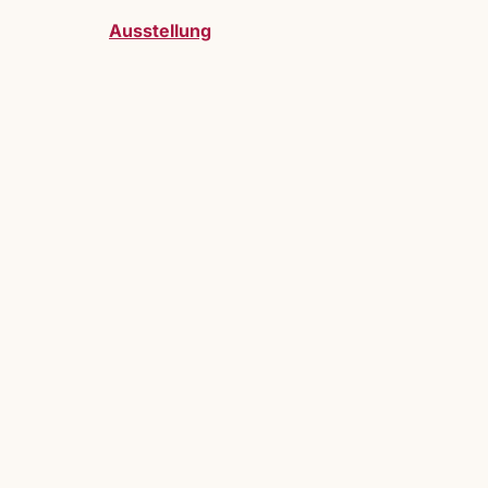
Ausstellung
telller:innen sind bei uns herzlich