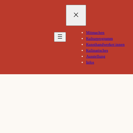
Direkt
zum
Inhalt
wechseln
Mitmachen
Kulturprogramm
Kunsthandwerker:innen
Kulinarisches
Ausstellung
Infos