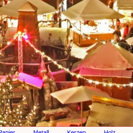
er
Metall
Kerzen
Holz
Ke