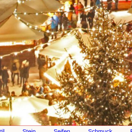
Stein
Seifen
Schmuck
Papi