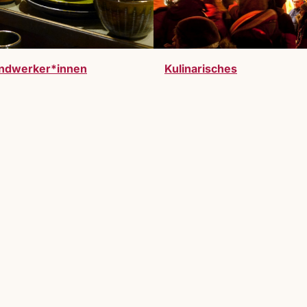
ndwerker*innen
Kulinarisches
werden. Vollzeitausstelller:innen oder Gastauss