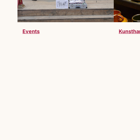
Events
Kunstha
Werde Teil des Markts
Du möchtest Teil des Lucrezia Markts 
willkommen.