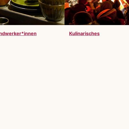
ndwerker*innen
Kulinarisches
werden. Vollzeitausstelller:innen oder Gastauss