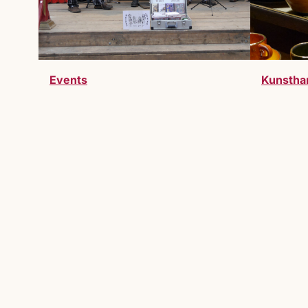
Events
Kunstha
Werde Teil des Markts
Du möchtest Teil des Lucrezia Markts 