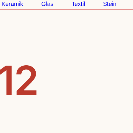
ramik
Glas
Textil
Stein
Se
.12