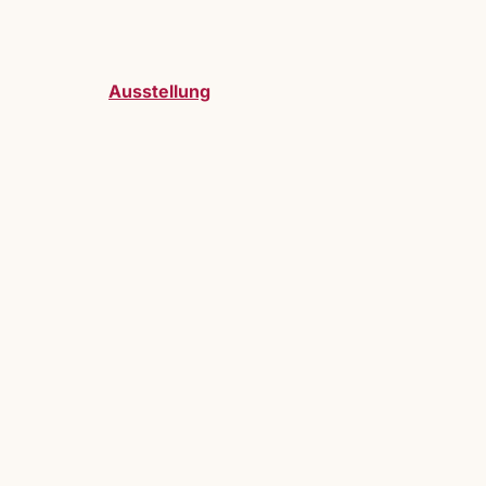
Ausstellung
telller:innen sind bei uns herzlich