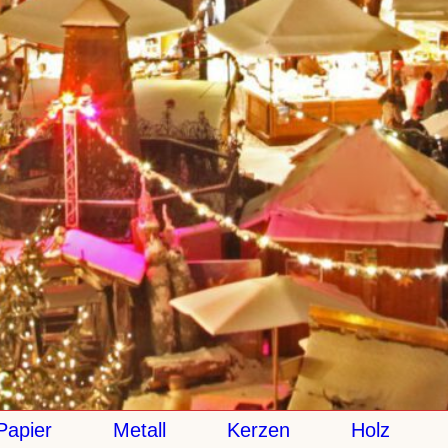
apier
Metall
Kerzen
Holz
K