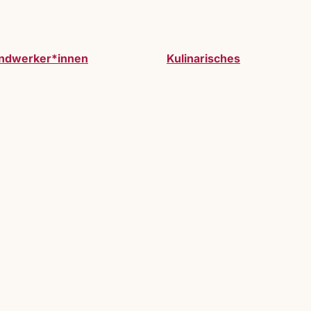
ndwerker*innen
Kulinarisches
werden. Vollzeitausstelller:innen oder Gastauss