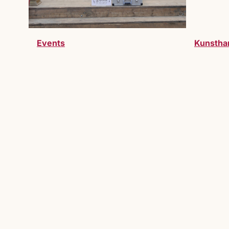
Events
Kunstha
Werde Teil des Markts
Du möchtest Teil des Lucrezia Markts 
willkommen.