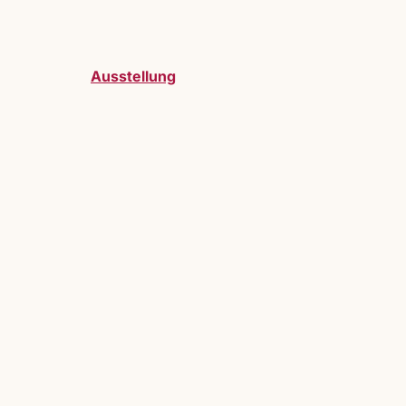
Ausstellung
telller:innen sind bei uns herzlich