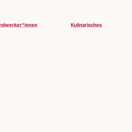
ndwerker*innen
Kulinarisches
werden. Vollzeitausstelller:innen oder Gastauss