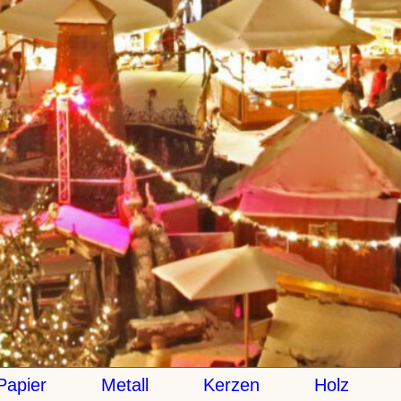
apier
Metall
Kerzen
Holz