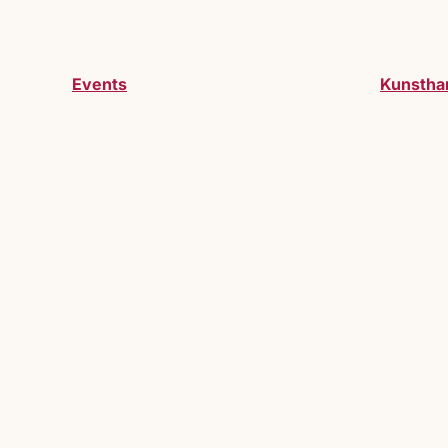
Events
Kunstha
Werde Teil des Markts
Du möchtest Teil des Lucrezia Markts 
willkommen.