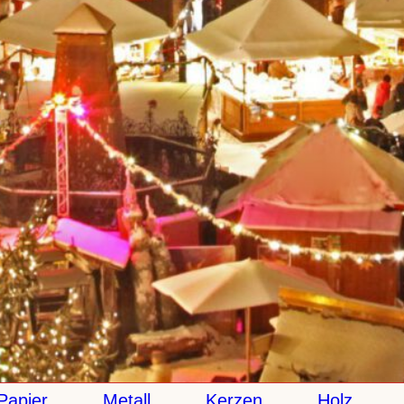
pier
Metall
Kerzen
Holz
K