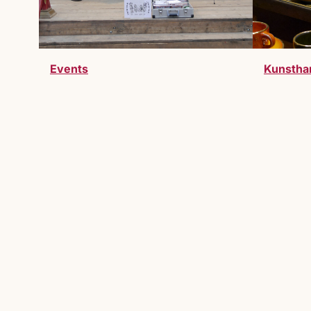
Events
Kunstha
Werde Teil des Markts
Du möchtest Teil des Lucrezia Markts 
willkommen.