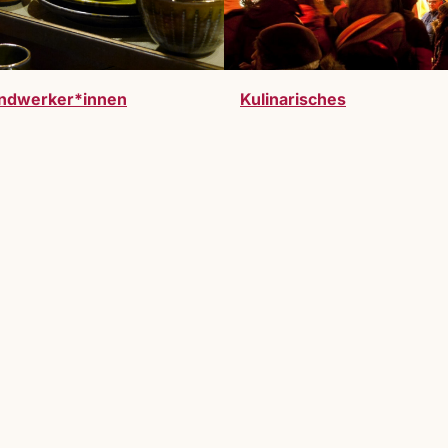
ndwerker*innen
Kulinarisches
werden. Vollzeitausstelller:innen oder Gastauss