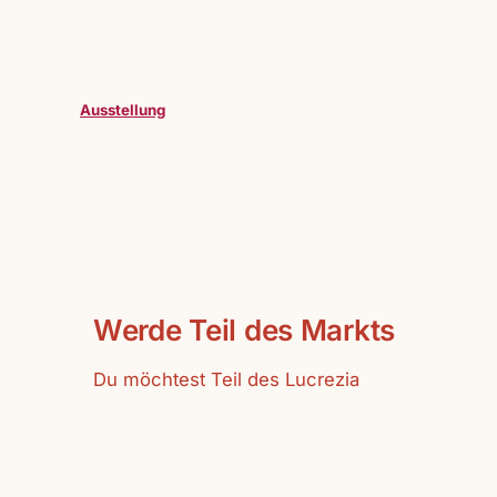
Ausstellung
Werde Teil des Markts
Du möchtest Teil des Lucrezia
Markts werden.
Vollzeitausstelller:innen oder
Gastausstelller:innen sind bei uns
herzlich willkommen.