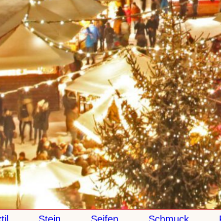
Stein
Seifen
Schmuck
Pa