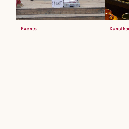
Events
Kunstha
Werde Teil des Markts
Du möchtest Teil des Lucrezia Markts 
willkommen.