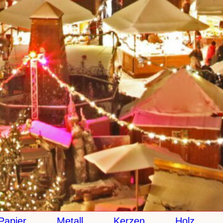
pier
Metall
Kerzen
Holz
K