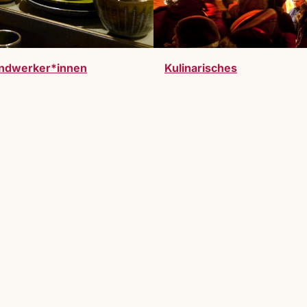
ndwerker*innen
Kulinarisches
werden. Vollzeitausstelller:innen oder Gastauss