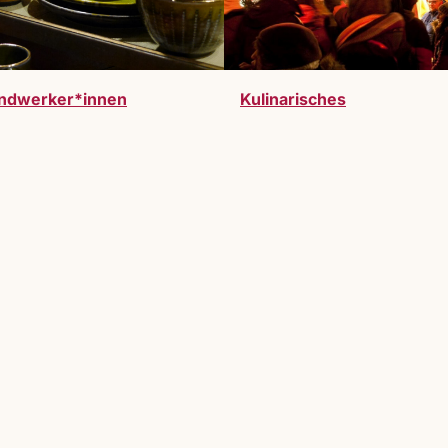
ndwerker*innen
Kulinarisches
werden. Vollzeitausstelller:innen oder Gastauss