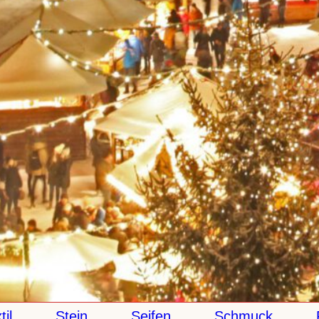
Stein
Seifen
Schmuck
Pap