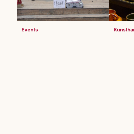
Events
Kunstha
Werde Teil des Markts
Du möchtest Teil des Lucrezia Markts 
willkommen.