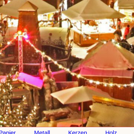
ier
Metall
Kerzen
Holz
Ke