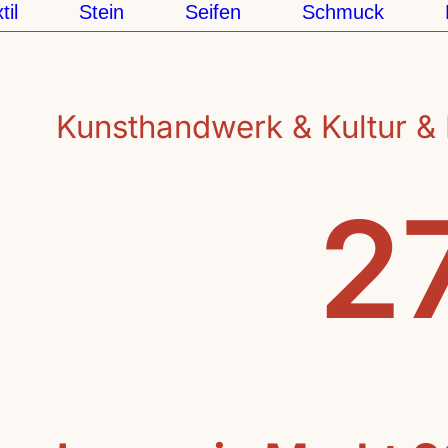
il
Stein
Seifen
Schmuck
P
Kunsthandwerk & Kultur & 
27