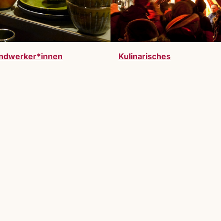
ndwerker*innen
Kulinarisches
werden. Vollzeitausstelller:innen oder Gastauss