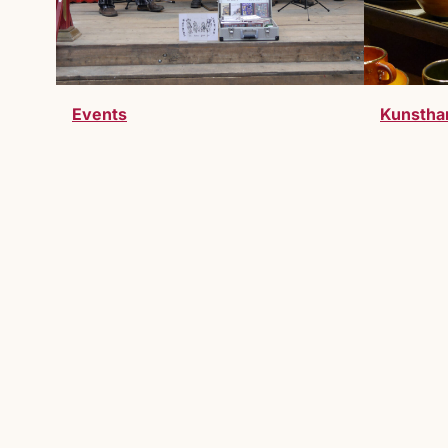
Events
Kunstha
Werde Teil des Markts
Du möchtest Teil des Lucrezia Markts 